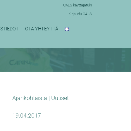
CALS käyttäjätuki
Kirjaudu CALS
STIEDOT
OTA YHTEYTTÄ
Ajankohtaista
|
Uutiset
19.04.2017