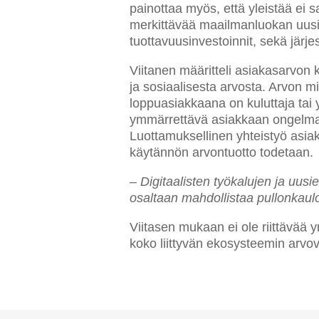
painottaa myös, että yleistää ei 
merkittävää maailmanluokan uusiu
tuottavuusinvestoinnit, sekä järje
Viitanen määritteli asiakasarvon 
ja sosiaalisesta arvosta. Arvon m
loppuasiakkaana on kuluttaja tai
ymmärrettävä asiakkaan ongelmat,
Luottamuksellinen yhteistyö asiak
käytännön arvontuotto todetaan.
–
Digitaalisten työkalujen ja uusi
osaltaan mahdollistaa pullonkaulo
Viitasen mukaan ei ole riittävää 
koko liittyvän ekosysteemin arvovi