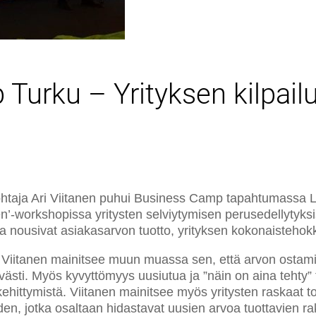
Turku – Yrityksen kilpail
ohtaja Ari Viitanen puhui Business Camp tapahtumassa L
en’-workshopissa yritysten selviytymisen perusedellytyks
ssa nousivat asiakasarvon tuotto, yrityksen kokonaisteh
Viitanen mainitsee muun muassa sen, että arvon ostamist
ävästi. Myös kyvyttömyys uusiutua ja ”näin on aina tehty” 
kehittymistä. Viitanen mainitsee myös yritysten raskaat t
den, jotka osaltaan hidastavat uusien arvoa tuottavien r