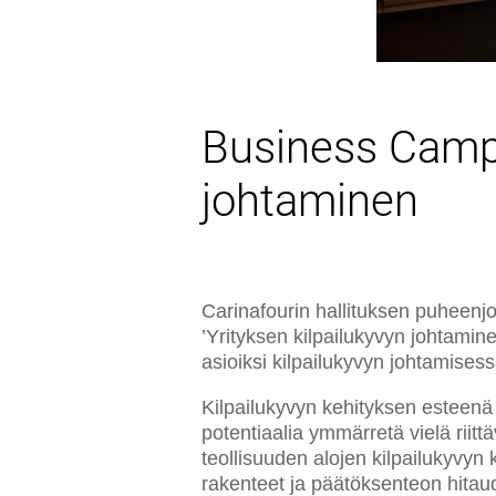
Business Camp 
johtaminen
Carinafourin hallituksen puheenj
’Yrityksen kilpailukyvyn johtamin
asioiksi kilpailukyvyn johtamise
Kilpailukyvyn kehityksen esteenä 
potentiaalia ymmärretä vielä riitt
teollisuuden alojen kilpailukyvyn 
rakenteet ja päätöksenteon hitau