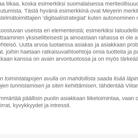
saa liikaa, koska esimerkiksi suomalaisessa meriteollisu
tumista. Tästä hyvänä esimerkkinä ovat Meyerin merkittä
stelmätoimittajien ’digitaalistrategiat’ kuten autonominen 
koostuvan useista eri elementeistä; esimerkiksi taloudell
ittaaminen yksiselitteisesti ja ainoastaan rahassa ei ole
 yhteisö. Uutta arvoa luotaessa asiakas ja asiakkaan pro
 joihin haetaan ratkaisuvaihtoehtoja omia tuotteita ja p
kaan kanssa on avain arvontuotossa ja on myös tärkeää ke
en toimintatapojen avulla on mahdollista saada lisää läpi
jen tunnistamisen ja siten kehittämisen
, tähdentää Viita
ymmärtää päällisin puolin asiakkaan liiketoimintaa, vaa
rrat, kyvykkyydet ja intressit.