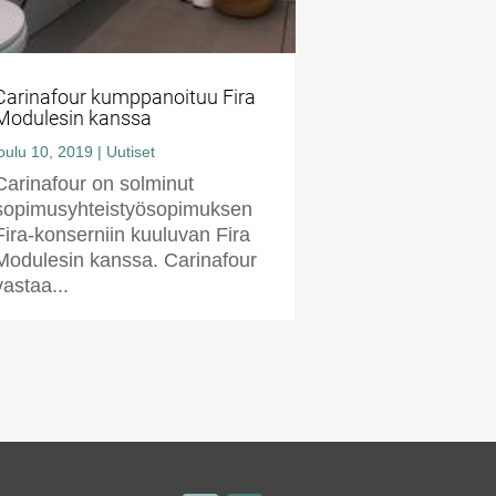
Carinafour kumppanoituu Fira
Modulesin kanssa
joulu 10, 2019
|
Uutiset
Carinafour on solminut
sopimusyhteistyösopimuksen
Fira-konserniin kuuluvan Fira
Modulesin kanssa. Carinafour
vastaa...