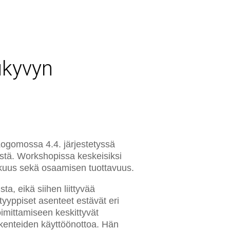
ukyvyn
ogomossa 4.4. järjestetyssä
istä. Workshopissa keskeisiksi
okkuus sekä osaamisen tuottavuus.
a, eikä siihen liittyvää
tyyppiset asenteet estävät eri
oimittamiseen keskittyvät
akenteiden käyttöönottoa. Hän