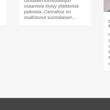
Globaalin toimitusketjun
osaamista löytyy yllättävistä
paikoista. Carinafour on
osallistunut suomalaisen...