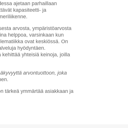
udessa ajetaan parhaillaan
vät kapasiteetti- ja
meriliikenne.
isesta arvosta, ympäristöarvosta
 aina helppoa, varsinkaan kun
blematiikka ovat keskiössä. On
alveluja hyödyntäen.
hittää yhteisiä keinoja, joilla
näkyvyyttä arvontuottoon, joka
nen.
n on tärkeä ymmärtää asiakkaan ja