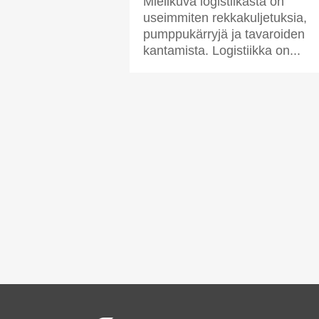
Mielikuva logistiikasta on
useimmiten rekkakuljetuksia,
pumppukärryjä ja tavaroiden
kantamista. Logistiikka on...