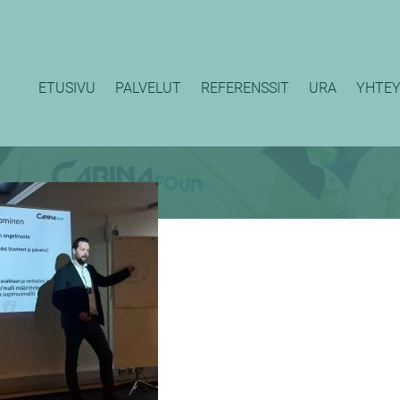
ETUSIVU
PALVELUT
REFERENSSIT
URA
YHTEY